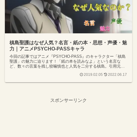
槙島聖護はなぜ人気？名言・紙の本・思想・声優・魅
力｜アニメPSYCHO-PASSキャラ
今回の記事ではアニメ『PSYCHO-PASS』のキャラクター「槙島
聖護」の魅力に迫ります！「紙の本を読みなよ」という名言な
ど、数々の言葉を残し狡噛慎也と人気を二分する槙島。引用元の
本やセリフの意味、声優さんの見どころまで紹介します！
2019.02.05
2022.06.17
スポンサーリンク