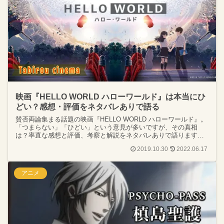
映画『HELLO WORLD ハローワールド』は本当にひ
どい？感想・評価をネタバレありで語る
賛否両論集まる話題の映画『HELLO WORLD ハローワールド』。
「つまらない」「ひどい」という意見が多いですが、その真相
は？率直な感想と評価、考察と解説をネタバレありで語ります。
あらすじや主題歌、配信サイトの情報もお届けです！
2019.10.30
2022.06.17
アニメ