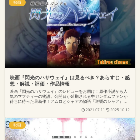
映画
映画『閃光のハサウェイ』は見るべき？あらすじ・感
想・解説・評価・作品情報
映画『閃光のハサウェイ』のレビューをお届け！原作小説から人
気のマフティーの物語。公開日が延期される中ガンダムファンが
待ちに待った最新作！アムロとシャアの物語『逆襲のシャア』に
続く宇宙世紀の物語。3部作第一作のあらすじや感想、解説を語り
2021.07.11
2025.10.12
ます！
映画