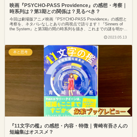
映画『PSYCHO-PASS Providence』の感想・考察｜
時系列は？第3期との関係は？見るべき？
今回は劇場版アニメ映画『PSYCHO-PASS Providence』の感想と
考察を、ネタバレなしとありの両視点で語ります！『Sinners of
the System』と第3期の間の時系列を描き、これまでの謎を明かす
ストーリー。朱と狡噛の活躍にも注目！
2023.05.13
本と思考
『11文字の檻』の感想・内容・特徴｜青崎有吾さんの
短編集はオススメ？