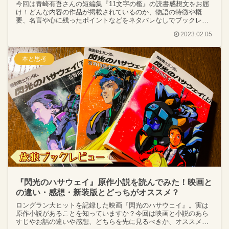
今回は青崎有吾さんの短編集『11文字の檻』の読書感想文をお届
け！どんな内容の作品が掲載されているのか、物語の特徴や概
要、名言や心に残ったポイントなどをネタバレなしでブックレビ
ューします！『体育館の殺人』シリーズで大人気の作家さんで
2023.02.05
す！
本と思考
『閃光のハサウェイ』原作小説を読んでみた！映画と
の違い・感想・新装版とどっちがオススメ？
ロングラン大ヒットを記録した映画『閃光のハサウェイ』。実は
原作小説があることを知っていますか？今回は映画と小説のあら
すじやお話の違いや感想、どちらを先に見るべきか、オススメポ