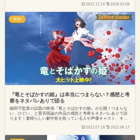
イント、新装版の違いをご紹介！ファンは必見の内容です！
2021.12.24
2026.03.08
映画
『竜とそばかすの姫』は本当につまらない？感想と考
察をネタバレありで語る
細田守監督の話題の映画『竜とそばかすの姫』が公開！つまらな
い、ひどい、と賛否両論の作品の感想と考察をネタバレありで語
ります！素晴らしい劇中歌を歌っている人や声優キャスト、キャ
ラクター、DVD・配信・レンタル情報、気になる興行収入もお届
2021.07.18
2022.06.17
け！